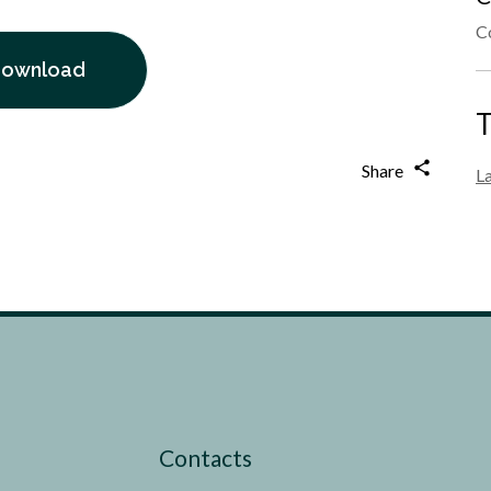
C
ownload
T
Share
L
Contacts