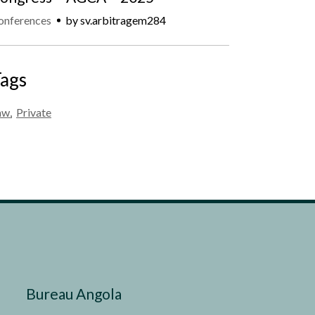
onferences
by
sv.arbitragem284
ags
aw
Private
Bureau Angola