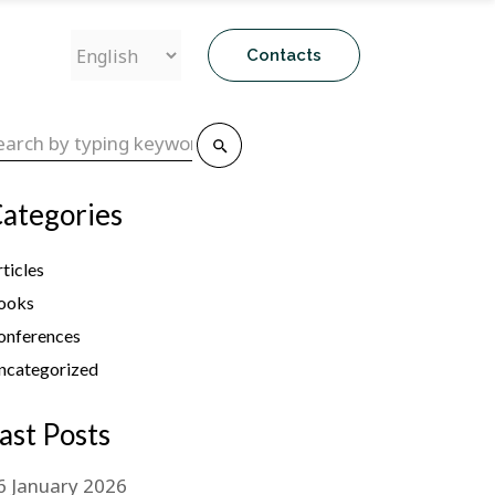
Contacts
ategories
ticles
ooks
onferences
ncategorized
ast Posts
6
January
2026