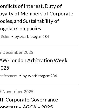
onflicts of Interest, Duty of
oyalty of Members of Corporate
odies, and Sustainability of
ngolan Companies
ticles
by
sv.arbitragem284
9
December
2025
AW-London Arbitration Week
025
onferences
by
sv.arbitragem284
5
November
2025
th Corporate Governance
ongress – AGCA – 2025