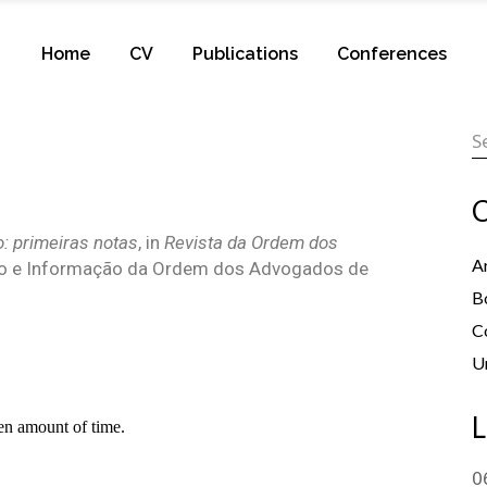
Home
CV
Publications
Conferences
C
o: primeiras notas
, in
Revista da Ordem dos
Ar
ção e Informação da Ordem dos Advogados de
B
C
U
L
0