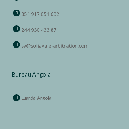
351 917 051 632
244 930 433 871
sv@sofiavale-arbitration.com
Bureau Angola
Luanda, Angola